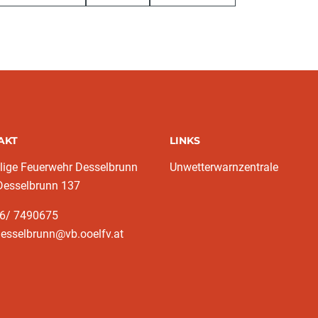
AKT
LINKS
llige Feuerwehr Desselbrunn
Unwetterwarnzentrale
Desselbrunn 137
76/ 7490675
desselbrunn@vb.ooelfv.at