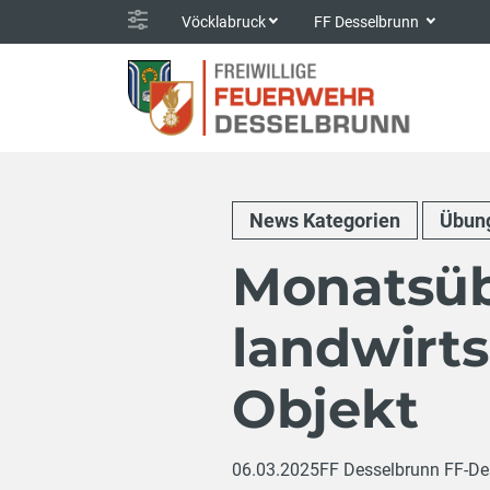
Vöcklabruck
FF Desselbrunn
News Kategorien
Übung
Monatsüb
landwirts
Objekt
06.03.2025
FF Desselbrunn FF-De