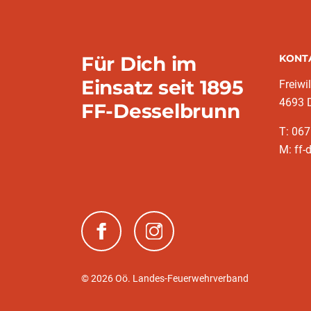
Für Dich im
KONT
Einsatz seit 1895
Freiwi
4693 
FF-Desselbrunn
T: 06
M: ff-
(neues Fenster)
(neues Fenster)
© 2026 Oö. Landes-Feuerwehrverband