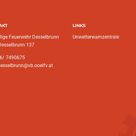
AKT
LINKS
llige Feuerwehr Desselbrunn
Unwetterwarnzentrale
Desselbrunn 137
76/ 7490675
desselbrunn@vb.ooelfv.at