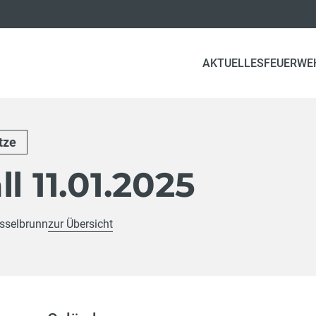
(CURRENT
AKTUELLES
FEUERWE
tze
l 11.01.2025
sselbrunn
zur Übersicht